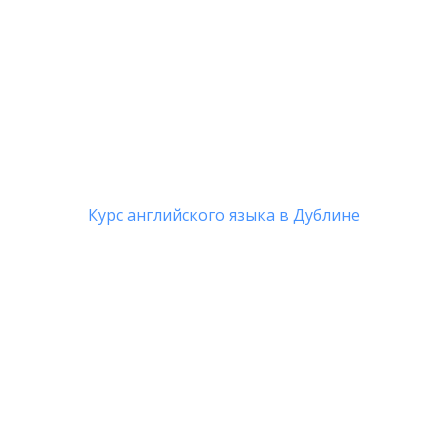
г. Москва, ул. Мясницкая, дом 13, стр 18
© 2012-2025, Abstudy — обучение за рубежом
Пользовательское соглашение
Политика обработки персональных данных
Договор публичной оферты
Курс английского языка в Дублине