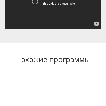
и делайте первый шаг к своей мечте
ЗАПИСАТЬСЯ НА КОСУЛЬТАЦИЮ
Блог
Услуги
Отзывы
Написать Telegram
Похожие программы
Написать WhatsApp
ab@goandstudy.com