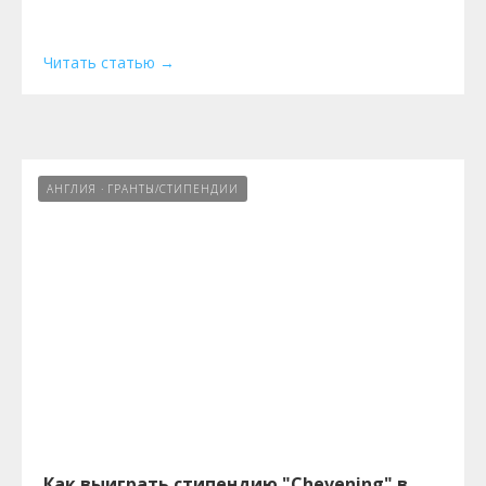
Читать статью
АНГЛИЯ
ГРАНТЫ/СТИПЕНДИИ
Как выиграть стипендию "Chevening" в