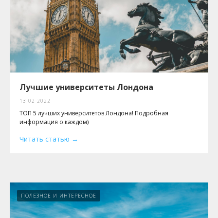
НА КОНСУЛЬТАЦИЮ
и делайте первый шаг к своей мечте
ЗАПИСАТЬСЯ НА КОСУЛЬТАЦИЮ
Блог
Услуги
Отзывы
Лучшие университеты Лондона
13-02-2022
ТОП 5 лучших университетов Лондона! Подробная
Написать Telegram
информация о каждом)
Читать статью
Написать WhatsApp
ab@goandstudy.com
ПОЛЕЗНОЕ И ИНТЕРЕСНОЕ